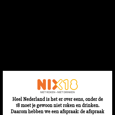
Flesjebestellen.nl
Login
Heel Nederland is het er over eens, onder de
18 moet je gewoon niet roken en drinken.
Sorry voor ons stof! We werken aan iets
Daarom hebben we een afspraak: de afspraak