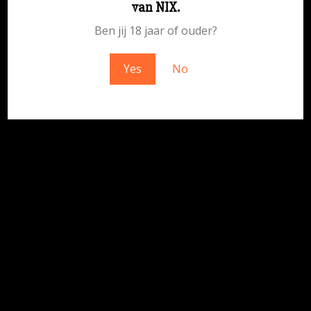
van NIX.
geweldigs – kom snel terug!
Ben jij 18 jaar of ouder?
Yes
No