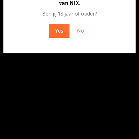
van NIX.
geweldigs – kom snel terug!
Ben jij 18 jaar of ouder?
Yes
No