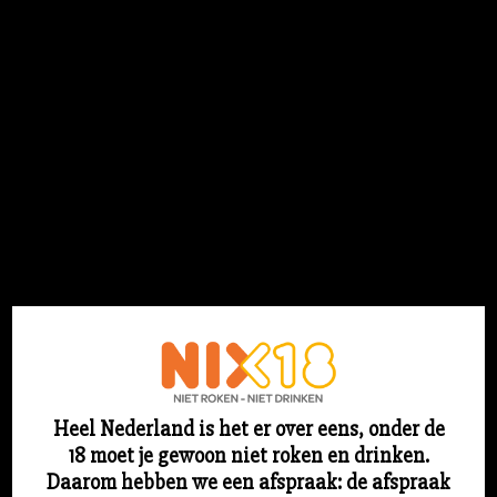
Flesjebestellen.nl
Login
Heel Nederland is het er over eens, onder de
18 moet je gewoon niet roken en drinken.
Sorry voor ons stof! We werken aan iets
Daarom hebben we een afspraak: de afspraak