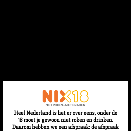
Flesjebestellen.nl
Login
Heel Nederland is het er over eens, onder de
18 moet je gewoon niet roken en drinken.
Sorry voor ons stof! We werken aan iets
Daarom hebben we een afspraak: de afspraak