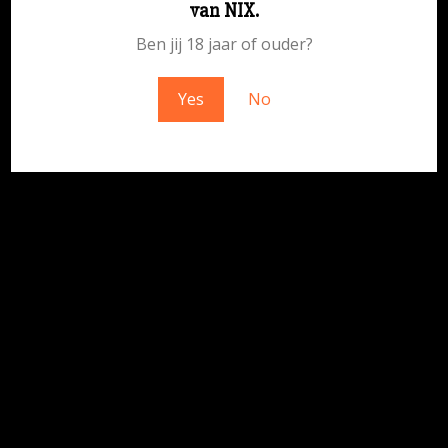
van NIX.
geweldigs – kom snel terug!
Ben jij 18 jaar of ouder?
Yes
No