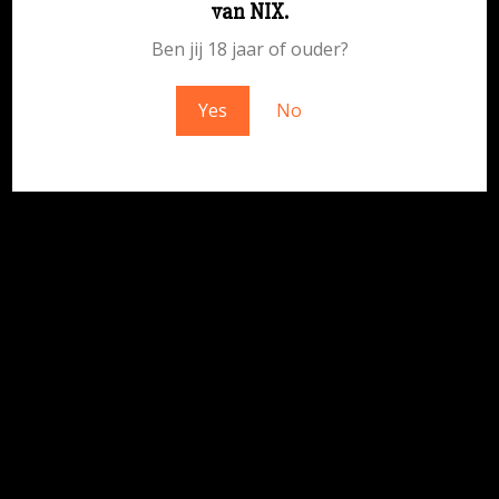
van NIX.
geweldigs – kom snel terug!
Ben jij 18 jaar of ouder?
Yes
No