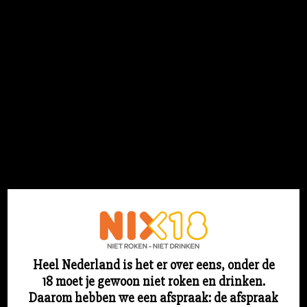
Flesjebestellen.nl
Login
Heel Nederland is het er over eens, onder de
18 moet je gewoon niet roken en drinken.
Sorry voor ons stof! We werken aan iets
Daarom hebben we een afspraak: de afspraak