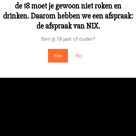
de 18 moet je gewoon niet roken en
drinken. Daarom hebben we een afspraak:
 stof! We werken aan iets geweldigs – 
de afspraak van NIX.
Ben jij 18 jaar of ouder?
Yes
No