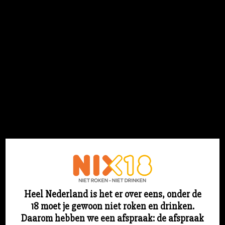
Flesjebestellen.nl
Login
Heel Nederland is het er over eens, onder de
18 moet je gewoon niet roken en drinken.
Sorry voor ons stof! We werken aan iets
Daarom hebben we een afspraak: de afspraak