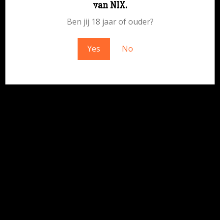
van NIX.
geweldigs – kom snel terug!
Ben jij 18 jaar of ouder?
Yes
No